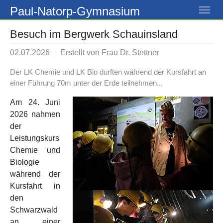
Skip to main navigation
Skip to main content
Skip to page footer
Paul-Natorp-Gymnasium
Besuch im Bergwerk Schauinsland
02.07.2026
Erstellt von
Frau Dr. Stettner
Der LK Chemie und LK Bio durften während der Kursfahrt an
einer Führung 70m unter der Erde teilnehmen...
Am 24. Juni
2026 nahmen
der
Leistungskurs
Chemie und
Biologie
während der
Kursfahrt in
den
Schwarzwald
an einer