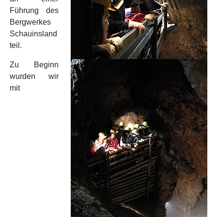
Führung des
Bergwerkes
Schauinsland
teil.
Zu Beginn
wurden wir
mit