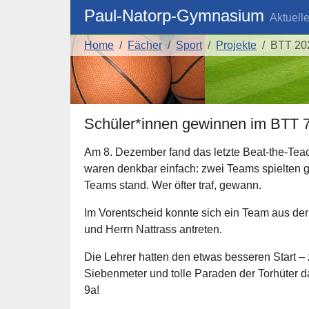
Skip to main navigation
Skip to main content
Skip to page footer
Paul-Natorp-Gymnasium
Aktuell
You are here:
Home
Fächer
Sport
Projekte
BTT 20
Schüler*innen gewinnen im BTT 
Am 8. Dezember fand das letzte Beat-the-Tea
waren denkbar einfach: zwei Teams spielten 
Teams stand. Wer öfter traf, gewann.
Im Vorentscheid konnte sich ein Team aus de
und Herrn Nattrass antreten.
Die Lehrer hatten den etwas besseren Start –
Siebenmeter und tolle Paraden der Torhüter d
9a!