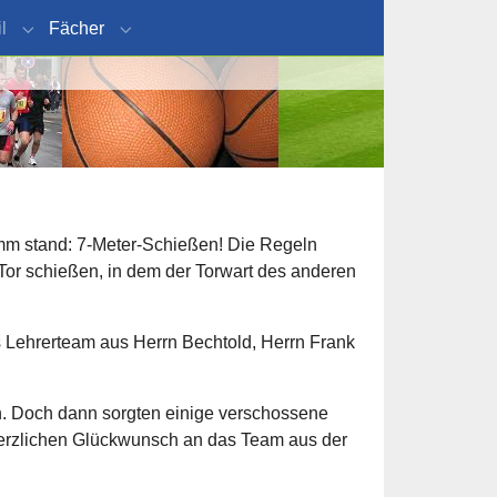
l
Fächer
"Organisation"
Submenu for "Schulprofil"
Submenu for "Fächer"
amm stand: 7-Meter-Schießen! Die Regeln
Tor schießen, in dem der Torwart des anderen
 Lehrerteam aus Herrn Bechtold, Herrn Frank
en. Doch dann sorgten einige verschossene
 Herzlichen Glückwunsch an das Team aus der