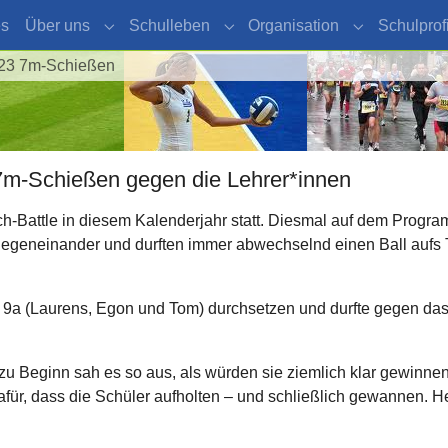
es
Über uns
Schulleben
Organisation
Schulprofi
Submenu for "Über uns"
Submenu for "Schulleben"
Submenu for 
23 7m-Schießen
7m-Schießen gegen die Lehrer*innen
ch-Battle in diesem Kalenderjahr statt. Diesmal auf dem Progr
gegeneinander und durften immer abwechselnd einen Ball aufs 
r 9a (Laurens, Egon und Tom) durchsetzen und durfte gegen das
 zu Beginn sah es so aus, als würden sie ziemlich klar gewinn
afür, dass die Schüler aufholten – und schließlich gewannen.