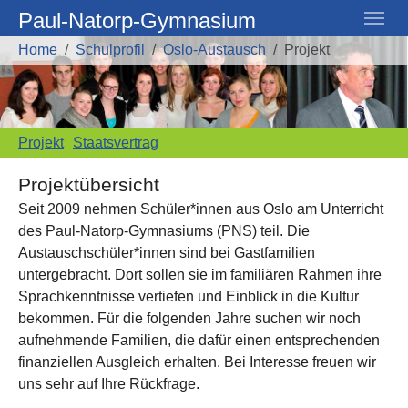
Skip to main navigation
Skip to main content
Skip to page footer
Paul-Natorp-Gymnasium
You are here:
Home
Schulprofil
Oslo-Austausch
Projekt
Projekt
Staatsvertrag
Projektübersicht
Seit 2009 nehmen Schüler*innen aus Oslo am Unterricht
des Paul-Natorp-Gymnasiums (PNS) teil. Die
Austauschschüler*innen sind bei Gastfamilien
untergebracht. Dort sollen sie im familiären Rahmen ihre
Sprachkenntnisse vertiefen und Einblick in die Kultur
bekommen. Für die folgenden Jahre suchen wir noch
aufnehmende Familien, die dafür einen entsprechenden
finanziellen Ausgleich erhalten. Bei Interesse freuen wir
uns sehr auf Ihre Rückfrage.