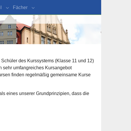
l
Fächer
"Organisation"
Submenu for "Schulprofil"
Submenu for "Fächer"
le Schüler des Kurssystems (Klasse 11 und 12)
in sehr umfangreiches Kursangebot
dkursen finden regelmäßig gemeinsame Kurse
ls eines unserer Grundprinzipien, dass die