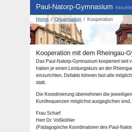
Skip to main navigation
Skip to main content
Skip to page footer
Paul-Natorp-Gymnasium
Aktuell
You are here:
Home
Organisation
Kooperation
Kooperation mit dem Rheingau-
Das Paul-Natorp-Gymnasium kooperiert seit 
haben je einen Leistungskurs an der Rheinga
einzurichten. Defakto können fast alle mögl
statt.
Die Koordinierung übernehmen die jeweiligen 
Kursfrequenzen möglichst ausgeglichen sind.
Frau Scharf
Herr Dr. Voßkühler
(Pädagogische Koordinatoren des Paul-Nato