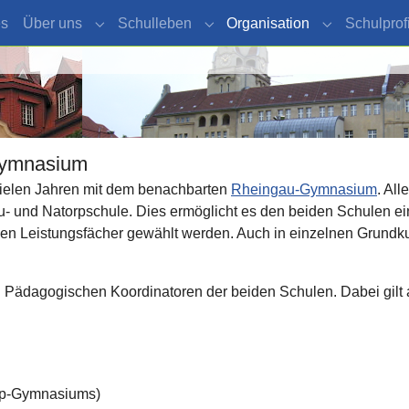
es
Über uns
Schulleben
Organisation
Schulprofi
Submenu for "Über uns"
Submenu for "Schulleben"
Submenu for 
Gymnasium
vielen Jahren mit dem benachbarten
Rheingau-Gymnasium
. Al
u- und Natorpschule. Dies ermöglicht es den beiden Schulen e
ichen Leistungsfächer gewählt werden. Auch in einzelnen Grun
Pädagogischen Koordinatoren der beiden Schulen. Dabei gilt a
rp-Gymnasiums)