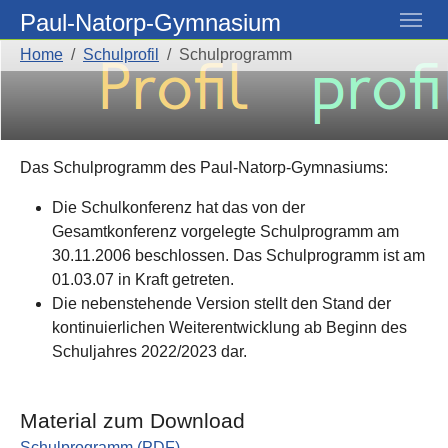
Skip to main navigation
Skip to main content
Skip to page footer
Paul-Natorp-Gymnasium
You are here:
Home
Schulprofil
Schulprogramm
Das Schulprogramm des Paul-Natorp-Gymnasiums:
Die Schulkonferenz hat das von der
Gesamtkonferenz vorgelegte Schulprogramm am
30.11.2006 beschlossen. Das Schulprogramm ist am
01.03.07 in Kraft getreten.
Die nebenstehende Version stellt den Stand der
kontinuierlichen Weiterentwicklung ab Beginn des
Schuljahres 2022/2023 dar.
Material zum Download
Schulprogramm (PDF)