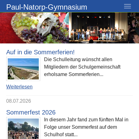
Skip to main navigation
Skip to main content
Skip to page footer
Paul-Natorp-Gymnasium
Auf in die Sommerferien!
Die Schulleitung wünscht allen
Mitgliedern der Schulgemeinschaft
erholsame Sommerferien...
Weiterlesen
08.07.2026
Sommerfest 2026
In diesem Jahr fand zum fünften Mal in
Folge unser Sommerfest auf dem
Schulhof statt...